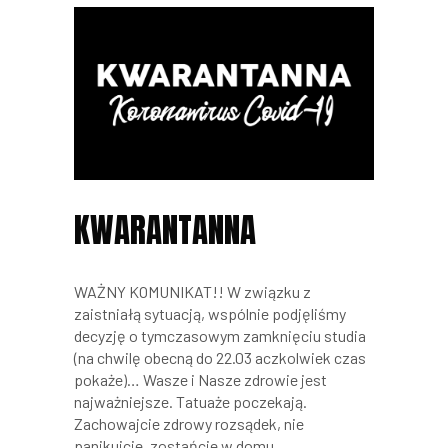
KWARANTANNA
WAŻNY KOMUNIKAT!! W związku z
zaistniałą sytuacją, wspólnie podjęliśmy
decyzję o tymczasowym zamknięciu studia
(na chwilę obecną do 22.03 aczkolwiek czas
pokaże)… Wasze i Nasze zdrowie jest
najważniejsze. Tatuaże poczekają.
Zachowajcie zdrowy rozsądek, nie
panikujcie, zostańcie w domu.