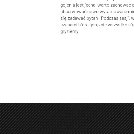
gojenia jest jedna, warto zachować 
obserwować nowo wytatuowane miej
się zadawać pytań! Podczas sesji,
czasami biorą górę, nie wszystko si
gryziemy