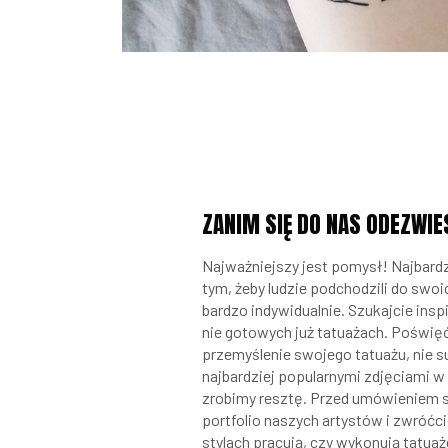
ZANIM SIĘ DO NAS ODEZWIE
Najważniejszy jest pomysł! Najbardz
tym, żeby ludzie podchodzili do swo
bardzo indywidualnie. Szukajcie inspi
nie gotowych już tatuażach. Poświę
przemyślenie swojego tatuażu, nie su
najbardziej popularnymi zdjęciami w 
zrobimy resztę. Przed umówieniem si
portfolio naszych artystów i zwróćc
stylach pracują, czy wykonują tatuaż