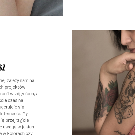
SZ
iej zależy nam na
ich projektów
racji w zdjęciach, a
ćcie czas na
gerujcie się
Internecie. My
ę przejrzyjcie
ie uwagę w jakich
e w kolorach czy