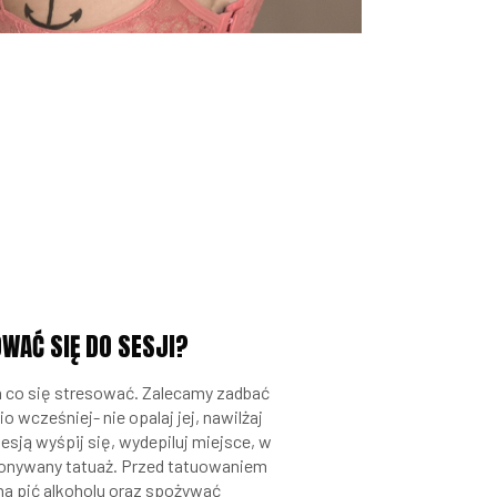
WAĆ SIĘ DO SESJI?
a co się stresować. Zalecamy zadbać
 wcześniej- nie opalaj jej, nawilżaj
esją wyśpij się, wydepiluj miejsce, w
onywany tatuaż. Przed tatuowaniem
na pić alkoholu oraz spożywać