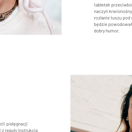
tabletek przeciwb
naczyń krwionośn
rozlanie tuszu pod s
będzie powodował 
dobry humor.
ii pielęgnacji
 z reguły instrukcja