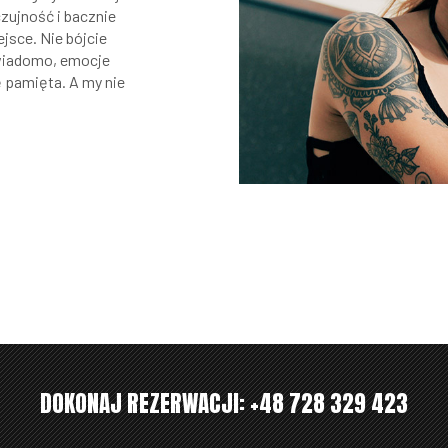
czujność i bacznie
sce. Nie bójcie
 wiadomo, emocje
ę pamięta. A my nie
DOKONAJ REZERWACJI:
+48 728 329 423