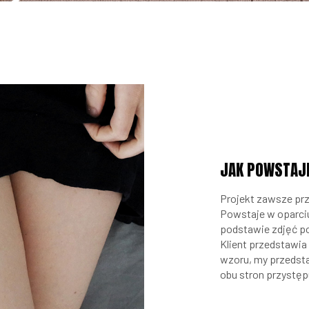
JAK POWSTAJ
Projekt zawsze prz
Powstaje w oparciu
podstawie zdjęć po
Klient przedstawi
wzoru, my przedst
obu stron przystęp