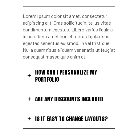
Lorem ipsum dolor sit amet, consectetur
adipiscing elit. Cras sollicitudin, tellus vitae
condimentum egestas. Libero varius ligula a
id nec libero amet non et metus ligula risus
egestas senectus euismod. In vel tristique.
Nulla quam risus aliquam venenatis ut feugiat
consequat massa quis enim et.
HOW CAN I PERSONALIZE MY
PORTFOLIO
ARE ANY DISCOUNTS INCLUDED
IS IT EASY TO CHANGE LAYOUTS?